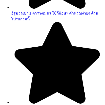
อิฐมวลเบา 1 ตารางเมตร ใช้กี่ก้อน? คำนวณง่ายๆ ด้วย
โปรแกรมนี้