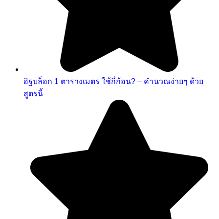
อิฐบล็อก 1 ตารางเมตร ใช้กี่ก้อน? – คำนวณง่ายๆ ด้วย
สูตรนี้