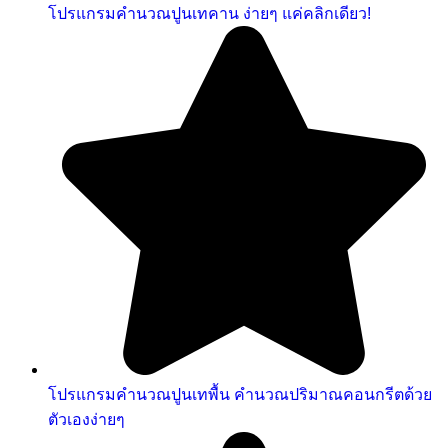
โปรแกรมคำนวณปูนเทคาน ง่ายๆ แค่คลิกเดียว!
โปรแกรมคํานวณปูนเทพื้น คำนวณปริมาณคอนกรีตด้วย
ตัวเองง่ายๆ