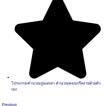
โปรแกรมคํานวณปูนเทเสา คำนวณคอนกรีตง่ายด้วยตัว
เอง
Previous