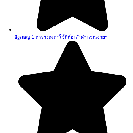
อิฐมอญ 1 ตารางเมตรใช้กี่ก้อน? คำนวณง่ายๆ