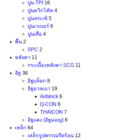
ปูน TPI
16
ปูนควิกโค้ท
4
ปูนจระเข้
5
ปูนเวเบอร์
6
ปูนเสือ
4
พื้น
2
SPC
2
หลังคา
11
กระเบื้องหลังคา SCG
11
อิฐ
36
อิฐบล็อก
8
อิฐมวลเบา
19
Airblock
6
Q-CON
6
THAICON
7
อิฐแดง (อิฐมอญ)
9
เหล็ก
64
เหล็กรูปพรรณรีดร้อน
12