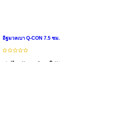
อิฐมวลเบา Q-CON 7.5 ซม.
ทำไมต้องเลือกใช้อิฐมวลเบา Q-CON จาก
AY Contento?
คุณภาพที่เหนือกว่า (Superior Quality)
อิฐมวลเบา Q-
CON ทุกก้อนผลิตภายใต้ระบบควบคุมคุณภาพของ SCG
ได้รับมาตรฐาน
มอก. 1505-2541
เนื้ออิฐแน่นละเอียด
(Micro Air Gap) ไม่เปราะแตกง่าย ช่วยลดการสูญเสียหน้า
งาน
ประหยัดพลังงานตัวจริง (Energy Saving)
ได้รับการ