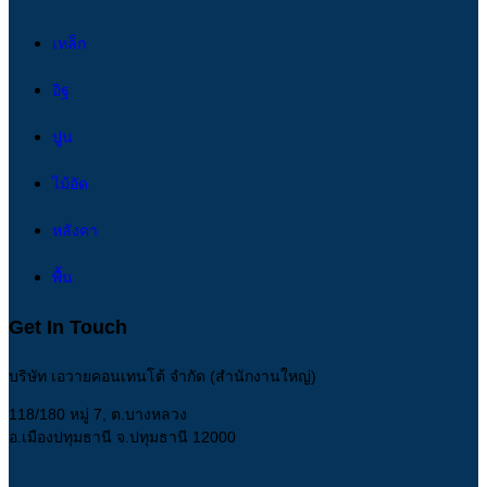
เหล็ก
อิฐ
ปูน
ไม้อัด
หลังคา
พื้น
Get In Touch
บริษัท เอวายคอนเทนโต้ จำกัด (สำนักงานใหญ่)
118/180 หมู่ 7, ต.บางหลวง
อ.เมืองปทุมธานี จ.ปทุมธานี 12000