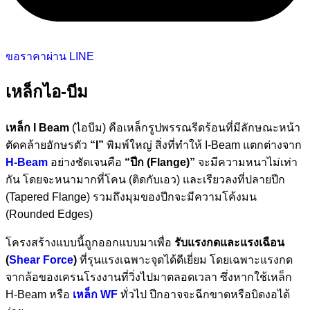
ขอราคาผ่าน LINE
เหล็กไอ-บีม
เหล็ก I Beam
(ไอบีม) คือเหล็กรูปพรรณรีดร้อนที่มีลักษณะหน้า
ตัดคล้ายอักษรตัว
“I”
พิมพ์ใหญ่ สิ่งที่ทำให้ I-Beam แตกต่างจาก
H-Beam
อย่างชัดเจนคือ
“ปีก (Flange)”
จะมีความหนาไม่เท่า
กัน โดยจะหนามากที่โคน (ติดกับเอว) และเรียวลงที่ปลายปีก
(Tapered Flange) รวมถึงมุมของปีกจะมีความโค้งมน
(Rounded Edges)
โครงสร้างแบบนี้ถูกออกแบบมาเพื่อ
รับแรงกดและแรงเฉือน
(
Shear Force
)
ที่รุนแรงเฉพาะจุดได้ดีเยี่ยม โดยเฉพาะแรงกด
จากล้อของเครนโรงงานที่วิ่งไปมาตลอดเวลา ซึ่งหากใช้เหล็ก
H-Beam หรือ
เหล็ก WF
ทั่วไป ปีกอาจจะฉีกขาดหรือบิดงอได้