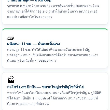
บ้านเย็นดีที่สุด — 8 Air Gap
รูอากาศ 8 ช่องสร้างฉนวนธรรมชาติหลายชั้น ชะลอความร้อน
จากภายนอกได้ดีกว่าอิฐ 2-3 รู ทำให้บ้านเย็นกว่า ลดภาระแอร์
และประหยัดค่าไฟในระยะยาว
🧱
ผนังหนา 11 ซม. — มั่นคงแข็งแรง
ความสูง 11 ซม. ทำให้ได้ผนังที่หนาและมั่นคงมากกว่าอิฐ
มาตรฐาน เหมาะกับผนังภายนอกที่ต้องรับสภาพอากาศและแรง
ดันลม หรือผนังชั้นล่างของอาคาร
🏭
ก่อโชว์ Loft บึกบึน — ขนาดใหญ่กว่าอิฐโชว์ทั่วไป
หากก่อโชว์แนวโดยไม่ฉาบปูน ขนาดก้อนที่ใหญ่กว่าอิฐ 4 รูให้มิติ
ที่โดดเด่น บึกบึน ดู Industrial ได้มากกว่า เหมาะกับงาน Loft ที่
ต้องการ statement ที่ชัดเจน