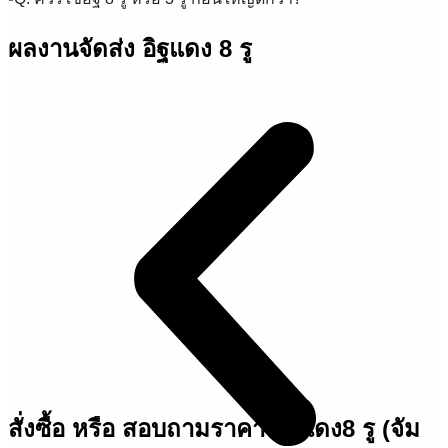
ผลงานจัดส่ง อิฐแดง 8 รู
สั่งซื้อ หรือ สอบถามราคา อิฐแดง8 รู (จัม