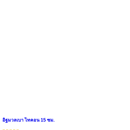
อิฐมวลเบา ไทคอน 15 ซม.