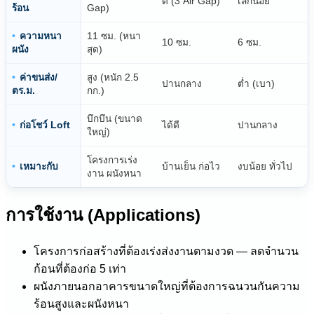
ดี (3 Air Gap)
เล็กน้อย
ร้อน
Gap)
ความหนา
11 ซม. (หนา
10 ซม.
6 ซม.
ผนัง
สุด)
ค่าขนส่ง/
สูง (หนัก 2.5
ปานกลาง
ต่ำ (เบา)
ตร.ม.
กก.)
บึกบึน (ขนาด
ก่อโชว์ Loft
ได้ดี
ปานกลาง
ใหญ่)
โครงการเร่ง
เหมาะกับ
บ้านเย็น ก่อไว
งบน้อย ทั่วไป
งาน ผนังหนา
การใช้งาน (Applications)
โครงการก่อสร้างที่ต้องเร่งส่งงานตามงวด — ลดจำนวน
ก้อนที่ต้องก่อ 5 เท่า
ผนังภายนอกอาคารขนาดใหญ่ที่ต้องการฉนวนกันความ
ร้อนสูงและผนังหนา