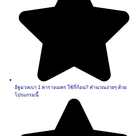
อิฐมวลเบา 1 ตารางเมตร ใช้กี่ก้อน? คำนวณง่ายๆ ด้วย
โปรแกรมนี้