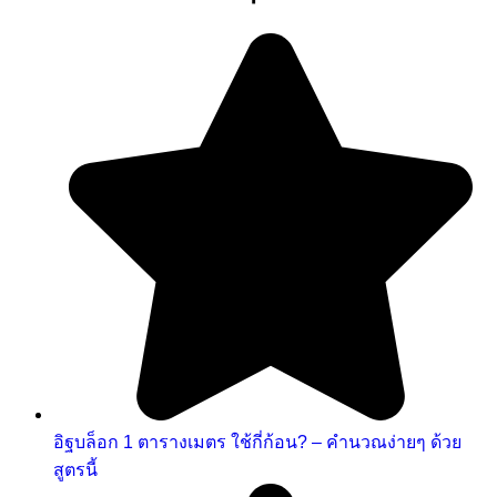
อิฐบล็อก 1 ตารางเมตร ใช้กี่ก้อน? – คำนวณง่ายๆ ด้วย
สูตรนี้