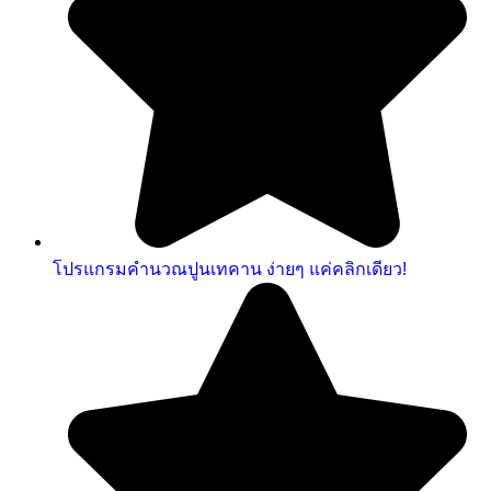
โปรแกรมคำนวณปูนเทคาน ง่ายๆ แค่คลิกเดียว!