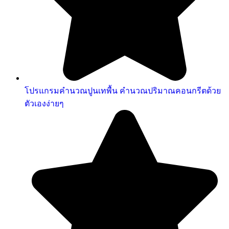
โปรแกรมคํานวณปูนเทพื้น คำนวณปริมาณคอนกรีตด้วย
ตัวเองง่ายๆ