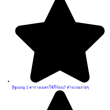
อิฐมอญ 1 ตารางเมตรใช้กี่ก้อน? คำนวณง่ายๆ