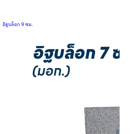
อิฐบล็อก 9 ซม.