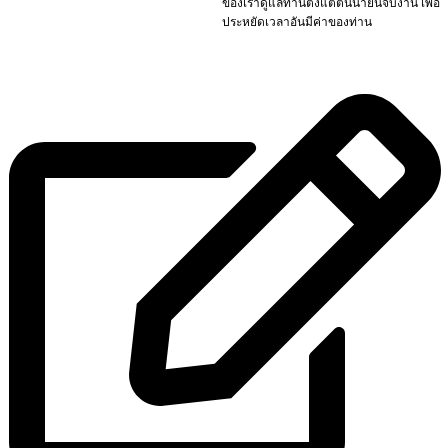
ของเราดูแลท่านตั้งแต่ต้นน้ำยันจบงาน เพื่อ
สมุทรปราการ
สมุทรปราการ
สุพรรณบุรี
ศรีนครินทร์
ส
อิฐมอญ
ประหยัดเวลาอันมีค่าของท่าน
(เทพารักษ์)
(เทพารักษ์)
6,000 ก้อน
6,000 ก้อน
มอก.
รอบ 2 อีก
ล็อตยักษ์
สำหรับงาน
งานรีโนเวท
รามอินทรา
19,000 ก้อน
19,000 ก้อน
ผนัง
อาคาร
ล็อต 4,500
ก้อน สเปค
77-2565