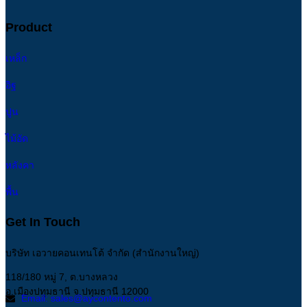
Product
เหล็ก
อิฐ
ปูน
ไม้อัด
หลังคา
พื้น
Get In Touch
บริษัท เอวายคอนเทนโต้ จำกัด (สำนักงานใหญ่)
118/180 หมู่ 7, ต.บางหลวง
อ.เมืองปทุมธานี จ.ปทุมธานี 12000
Email: sales@aycontento.com