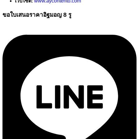
เว็บไซต์:
www.aycontento.com
ขอใบเสนอราคาอิฐมอญ 8 รู