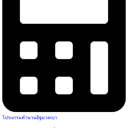
โปรแกรมคำนวนอิฐมวลเบา