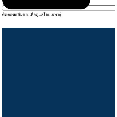
ติดต่อขอทีมขายเพื่อดูแลโดยเฉพาะ