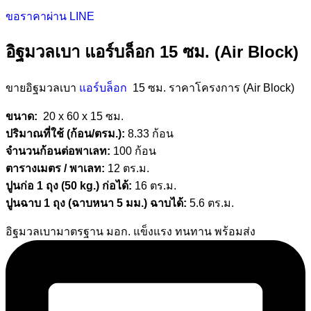
ขอราคาผ่าน LINE
อิฐมวลเบา แอร์บล็อก 15 ซม. (Air Block)
ขายอิฐมวลเบา
แอร์บล็อก
15 ซม. ราคาโครงการ (Air Block)
ขนาด:
20 x 60 x 15 ซม.
ปริมาณที่ใช้ (ก้อน/ตรม.):
8.33 ก้อน
จำนวนก้อนต่อพาเลท:
100 ก้อน
ตารางเมตร / พาเลท:
12 ตร.ม.
ปูนก่อ 1 ถุง (50 kg.) ก่อได้:
16 ตร.ม.
ปูนฉาบ 1 ถุง (ฉาบหนา 5 มม.) ฉาบได้:
5.6 ตร.ม.
อิฐมวลเบามาตรฐาน มอก. แข็งแรง ทนทาน พร้อมส่ง