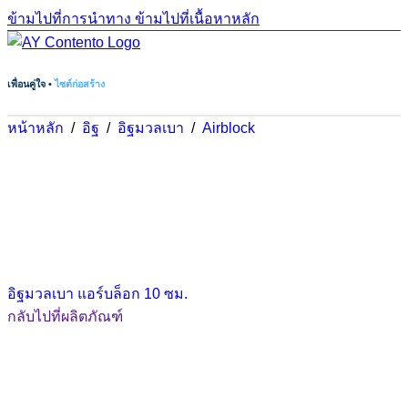
ข้ามไปที่การนำทาง
ข้ามไปที่เนื้อหาหลัก
เพื่อนคู่ใจ •
ไซต์ก่อสร้าง
หน้าหลัก
/
อิฐ
/
อิฐมวลเบา
/
Airblock
อิฐมวลเบา แอร์บล็อก 10 ซม.
กลับไปที่ผลิตภัณฑ์