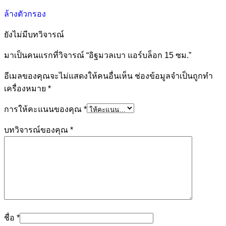
ล้างตัวกรอง
ยังไม่มีบทวิจารณ์
มาเป็นคนแรกที่วิจารณ์ “อิฐมวลเบา แอร์บล็อก 15 ซม.”
อีเมลของคุณจะไม่แสดงให้คนอื่นเห็น
ช่องข้อมูลจำเป็นถูกทำ
เครื่องหมาย
*
การให้คะแนนของคุณ
*
บทวิจารณ์ของคุณ
*
ชื่อ
*