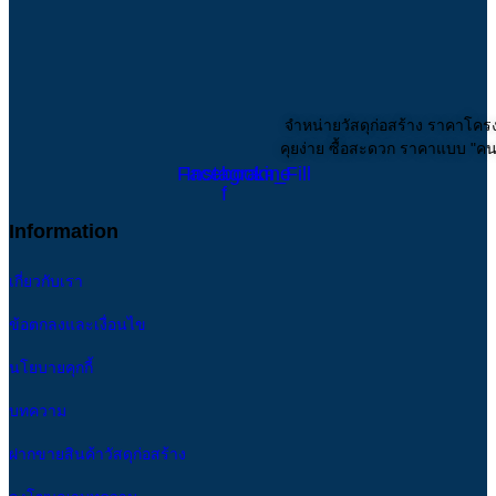
จำหน่ายวัสดุก่อสร้าง ราคาโคร
คุยง่าย ซื้อสะดวก ราคาแบบ "คนรู
Facebook-
Instagram_Fill
Line
f
Information
เกี่ยวกับเรา
ข้อตกลงและเงื่อนไข
นโยบายคุกกี้
บทความ
ฝากขายสินค้าวัสดุก่อสร้าง