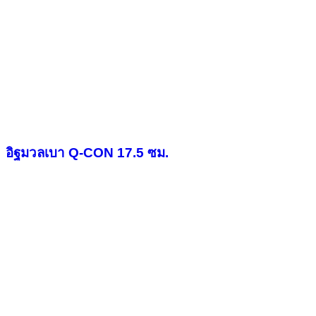
อิฐมวลเบา Q-CON 17.5 ซม.