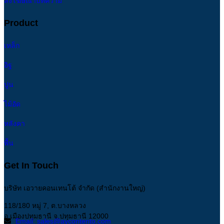
ลงโฆษณาบทความ
Product
เหล็ก
อิฐ
ปูน
ไม้อัด
หลังคา
พื้น
Get In Touch
บริษัท เอวายคอนเทนโต้ จำกัด (สำนักงานใหญ่)
118/180 หมู่ 7, ต.บางหลวง
อ.เมืองปทุมธานี จ.ปทุมธานี 12000
Email: sales@aycontento.com