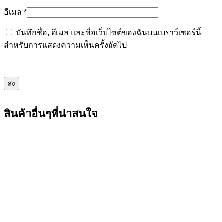
อีเมล
*
บันทึกชื่อ, อีเมล และชื่อเว็บไซต์ของฉันบนเบราว์เซอร์นี้
สำหรับการแสดงความเห็นครั้งถัดไป
สินค้าอื่นๆที่น่าสนใจ