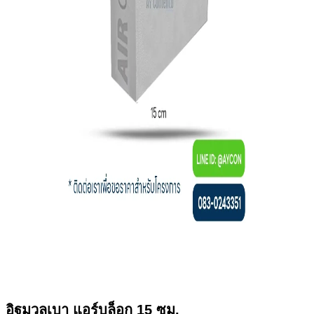
อิฐมวลเบา แอร์บล็อก 15 ซม.