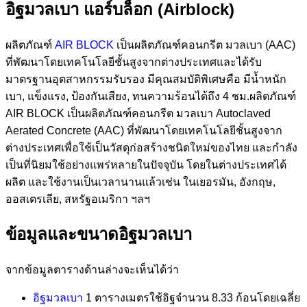
อิฐมวลเบา แอร์บล็อก (Airblock)
ผลิตภัณฑ์
AIR BLOCK
เป็นผลิตภัณฑ์คอนกรีต มวลเบา (AAC)
ที่พัฒนาโดยเทคโนโลยีชั้นสูงจากต่างประเทศและได้รับ
มาตรฐานอุตสาหกรรมรับรอง มีคุณสมบัติพิเศษคือ มีน้ำหนัก
เบา, แข็งแรง, ป้องกันเสียง, ทนความร้อนได้ถึง 4 ชม.ผลิตภัณฑ์
AIR BLOCK เป็นผลิตภัณฑ์คอนกรีต มวลเบา Autoclaved
Aerated Concrete (AAC) ที่พัฒนาโดยเทคโนโลยีชั้นสูงจาก
ต่างประเทศเพื่อใช้เป็นวัสดุก่อสร้างชนิดใหม่ของไทย และกำลัง
เป็นที่นิยมใช้อย่างแพร่หลายในปัจจุบัน โดยในต่างประเทศได้
ผลิต และใช้งานเป็นเวลานานแล้วเช่น ในเยอรมัน, อังกฤษ,
ออสเตรเลีย, สหรัฐอเมริกา ฯลฯ
ข้อมูลและขนาดอิฐมวลเบา
จากข้อมูลตารางด้านล่างจะเห็นได้ว่า
อิฐมวลเบา
1 ตารางเมตรใช้อิฐจำนวน 8.33 ก้อนโดยเฉลี่ย