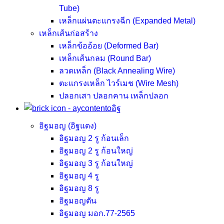
Tube)
เหล็กแผ่นตะแกรงฉีก (Expanded Metal)
เหล็กเส้นก่อสร้าง
เหล็กข้ออ้อย (Deformed Bar)
เหล็กเส้นกลม (Round Bar)
ลวดเหล็ก (Black Annealing Wire)
ตะแกรงเหล็ก ไวร์เมช (Wire Mesh)
ปลอกเสา ปลอกคาน เหล็กปลอก
อิฐ
อิฐมอญ (อิฐแดง)
อิฐมอญ 2 รู ก้อนเล็ก
อิฐมอญ 2 รู ก้อนใหญ่
อิฐมอญ 3 รู ก้อนใหญ่
อิฐมอญ 4 รู
อิฐมอญ 8 รู
อิฐมอญตัน
อิฐมอญ มอก.77-2565