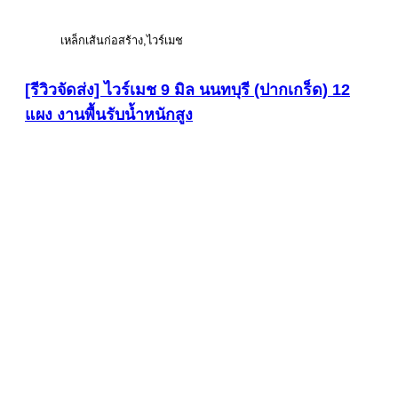
เหล็กเส้นก่อสร้าง
ไวร์เมช
[รีวิวจัดส่ง] ไวร์เมช 9 มิล นนทบุรี (ปากเกร็ด) 12
แผง งานพื้นรับน้ำหนักสูง
ดูภาพขนาดใหญ่