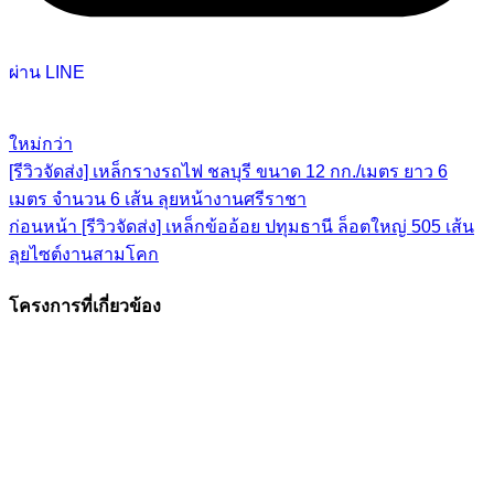
ผ่าน LINE
ใหม่กว่า
[รีวิวจัดส่ง] เหล็กรางรถไฟ ชลบุรี ขนาด 12 กก./เมตร ยาว 6
เมตร จำนวน 6 เส้น ลุยหน้างานศรีราชา
ก่อนหน้า
[รีวิวจัดส่ง] เหล็กข้ออ้อย ปทุมธานี ล็อตใหญ่ 505 เส้น
ลุยไซต์งานสามโคก
โครงการที่เกี่ยวข้อง
ดูภาพขนาดใหญ่