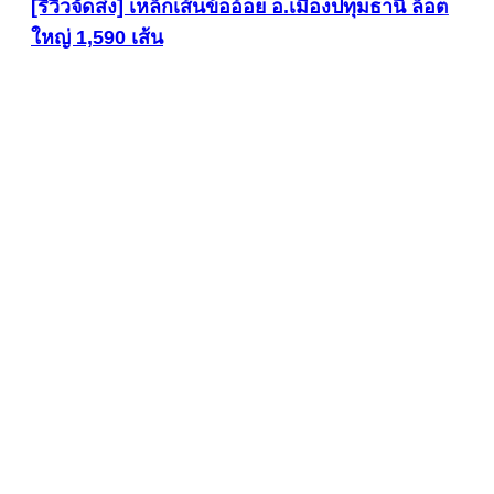
[รีวิวจัดส่ง] เหล็กเส้นข้ออ้อย อ.เมืองปทุมธานี ล็อต
ใหญ่ 1,590 เส้น
ดูภาพขนาดใหญ่