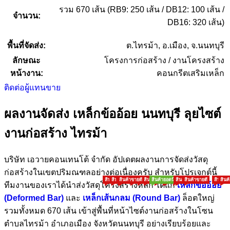
รวม 670 เส้น (RB9: 250 เส้น / DB12: 100 เส้น /
จำนวน:
DB16: 320 เส้น)
พื้นที่จัดส่ง:
ต.ไทรม้า, อ.เมือง, จ.นนทบุรี
ลักษณะ
โครงการก่อสร้าง / งานโครงสร้าง
หน้างาน:
คอนกรีตเสริมเหล็ก
ติดต่อผู้แทนขาย
ผลงานจัดส่ง เหล็กข้ออ้อย นนทบุรี ลุยไซต์
งานก่อสร้าง ไทรม้า
บริษัท เอวายคอนเทนโต้ จำกัด อัปเดตผลงานการจัดส่งวัสดุ
ก่อสร้างในเขตปริมณฑลอย่างต่อเนื่องครับ สำหรับโปรเจกต์นี้
HOW TO BUY
สินค้าขายดี
สินค้าขายดี
สินค้าขายดี
สินค้าขายดี
สินค้ายอดนิยม
สินค้าขายดี
สินค้ายอดนิยม
สินค้าขายดี
สินค้าขายดี
สินค้ายอดนิยม
สินค้าขายดี
สินค้าขายดี
สินค้าขายดี
สินค้าขายดี
สินค้ายอดนิยม
สินค้าขายดี
สินค้าขายดี
สินค้ายอดน
สินค้าข
สินค
ทีมงานของเราได้นำส่งวัสดุโครงสร้างหลัก ได้แก่
เหล็กข้ออ้อย
(Deformed Bar)
และ
เหล็กเส้นกลม (Round Bar)
ล็อตใหญ่
รวมทั้งหมด 670 เส้น เข้าสู่พื้นที่หน้าไซต์งานก่อสร้างในโซน
ตำบลไทรม้า อำเภอเมือง จังหวัดนนทบุรี อย่างเรียบร้อยและ