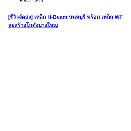
H Beam
เหล็ก
[รีวิวจัดส่ง] เหล็ก H-Beam นนทบุรี พร้อม เหล็ก WF
ลุยสร้างโกดังบางใหญ่
ดูภาพขนาดใหญ่