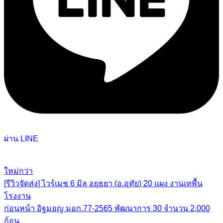
ผ่าน LINE
ใหม่กว่า
[รีวิวจัดส่ง] ไวร์เมช 6 มิล อยุธยา (อ.อุทัย) 20 แผง งานเทพื้น
โรงงาน
ก่อนหน้า
อิฐมอญ มอก.77-2565 พัฒนาการ 30 จำนวน 2,000
ก้อน