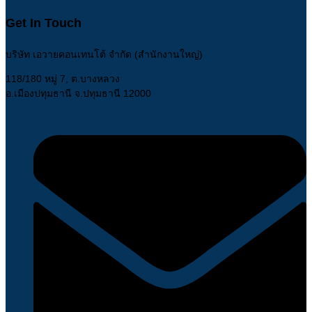
Get In Touch
บริษัท เอวายคอนเทนโต้ จำกัด (สำนักงานใหญ่)
118/180 หมู่ 7, ต.บางหลวง
อ.เมืองปทุมธานี จ.ปทุมธานี 12000