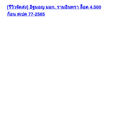
[รีวิวจัดส่ง] อิฐมอญ มอก. รามอินทรา ล็อต 4,500
ก้อน สเปค 77-2565
ดูภาพขนาดใหญ่