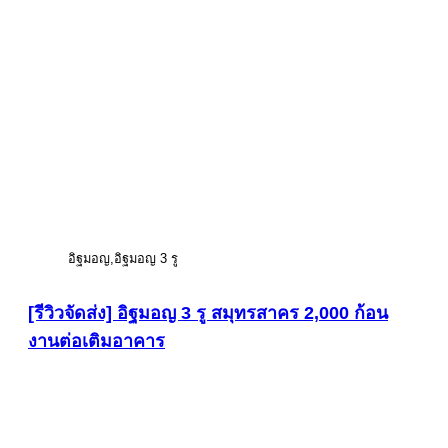
อิฐมอญ
อิฐมอญ 3 รู
[รีวิวจัดส่ง] อิฐมอญ 3 รู สมุทรสาคร 2,000 ก้อน
งานต่อเติมอาคาร
ดูภาพขนาดใหญ่