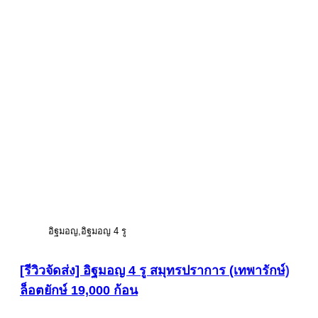
อิฐมอญ
อิฐมอญ 4 รู
[รีวิวจัดส่ง] อิฐมอญ 4 รู สมุทรปราการ (เทพารักษ์)
ล็อตยักษ์ 19,000 ก้อน