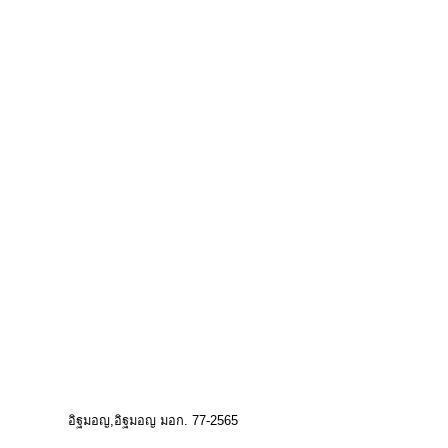
อิฐมอญ
อิฐมอญ มอก. 77-2565