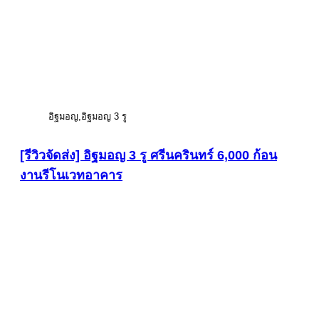
อิฐมอญ
อิฐมอญ 3 รู
[รีวิวจัดส่ง] อิฐมอญ 3 รู ศรีนครินทร์ 6,000 ก้อน
งานรีโนเวทอาคาร
ดูภาพขนาดใหญ่