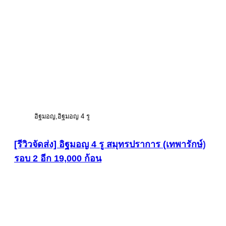
อิฐมอญ
อิฐมอญ 4 รู
[รีวิวจัดส่ง] อิฐมอญ 4 รู สมุทรปราการ (เทพารักษ์)
รอบ 2 อีก 19,000 ก้อน
ดูภาพขนาดใหญ่