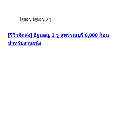
อิฐมอญ
อิฐมอญ 3 รู
[รีวิวจัดส่ง] อิฐมอญ 3 รู สุพรรณบุรี 6,000 ก้อน
สำหรับงานผนัง
ดูภาพขนาดใหญ่